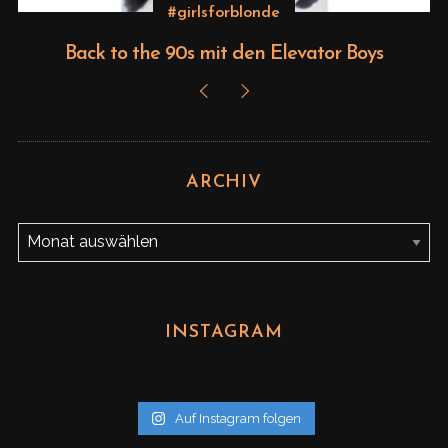
#girlsforblonde
Back to the 90s mit den Elevator Boys
ARCHIV
A
r
c
h
INSTAGRAM
i
v
Auf Instagram folgen