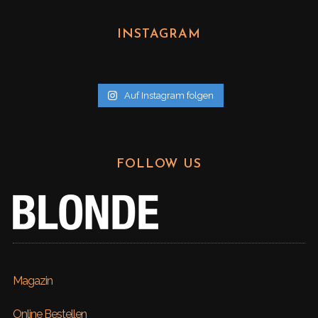
c
h
INSTAGRAM
i
v
Auf Instagram folgen
FOLLOW US
Magazin
Online Bestellen