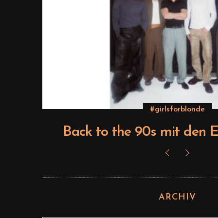
#girlsforblonde
ts
Back to the 90s mit den E
ARCHIV