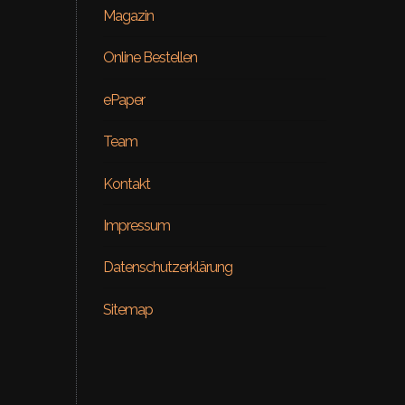
Magazin
Online Bestellen
ePaper
Team
Kontakt
Beauty
Impressum
ial – Venus
ON RE
Datenschutzerklärung
Sitemap