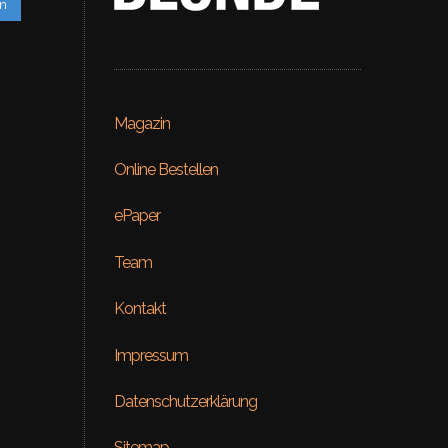
en
Magazin
Online Bestellen
ePaper
Team
Kontakt
uty
Impressum
l – Venus
ON REPE
Datenschutzerklärung
Sitemap