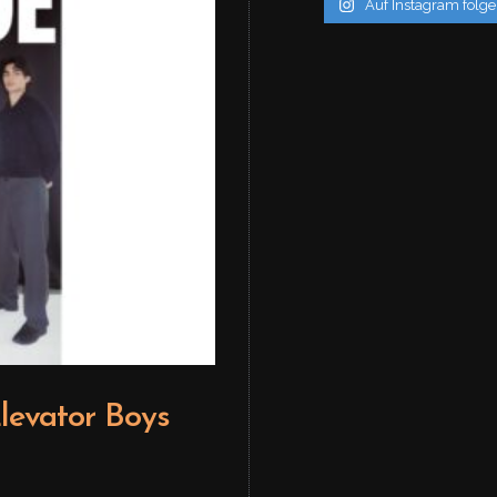
Auf Instagram folg
Bea
vator Boys
Editoria