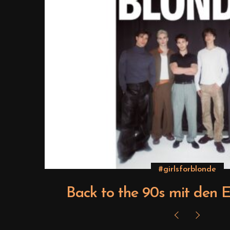
#girlsforblonde
Back to the 90s mit den Ele