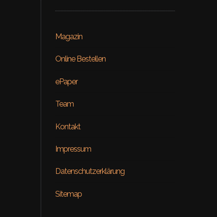
Magazin
Online Bestellen
ePaper
Team
Kontakt
Beauty
Impressum
ial – Venus
ON RE
Datenschutzerklärung
Sitemap