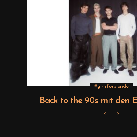
#girlsforblonde
ts
Back to the 90s mit den E