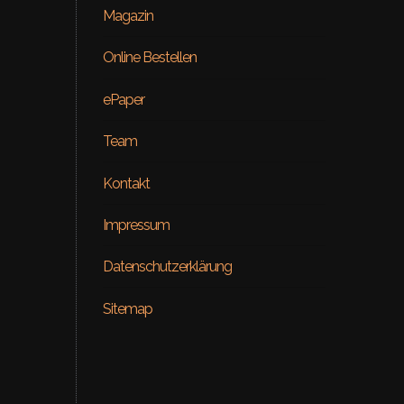
Magazin
Online Bestellen
ePaper
Team
Kontakt
Beauty
Impressum
ial – Venus
ON RE
Datenschutzerklärung
Sitemap