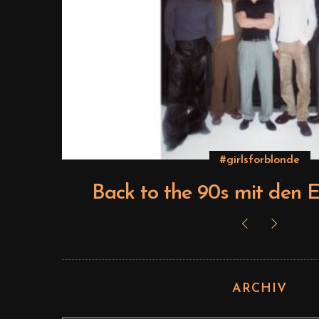
#girlsforblonde
ts
Back to the 90s mit den E
ARCHIV