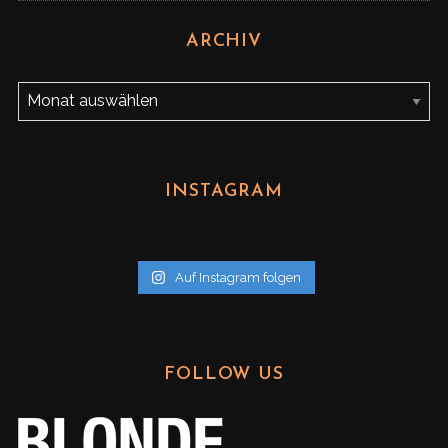
ARCHIV
A
r
c
h
INSTAGRAM
i
v
Auf Instagram folgen
FOLLOW US