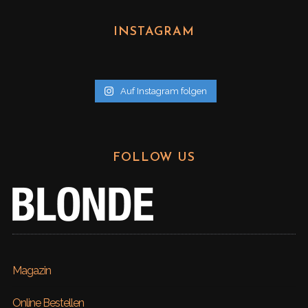
c
h
INSTAGRAM
i
v
Auf Instagram folgen
FOLLOW US
Magazin
Online Bestellen