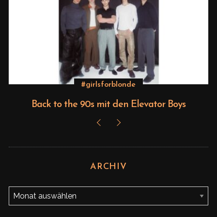
S
e
a
r
c
h
#girlsforblonde
f
Back to the 90s mit den Elevator Boys
o
r
:
ARCHIV
A
r