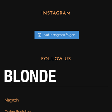
c
h
INSTAGRAM
i
v
Auf Instagram folgen
FOLLOW US
Magazin
Online Bestellen