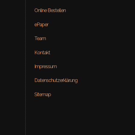
Online Bestellen
ePaper
Team
Kontakt
Beauty
Impressum
ial – Venus
ON RE
Datenschutzerklärung
Sitemap