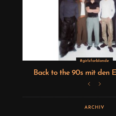
#girlsforblonde
ts
Back to the 90s mit den E
ARCHIV