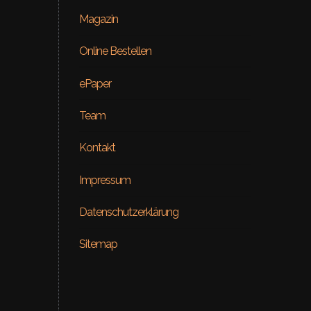
Magazin
Online Bestellen
ePaper
Team
Kontakt
Beauty
Impressum
ial – Venus
ON RE
Datenschutzerklärung
Sitemap