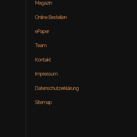
Magazin
Online Bestellen
ePaper
Team
Kontakt
Beauty
Impressum
ial – Venus
ON RE
Datenschutzerklärung
Sitemap