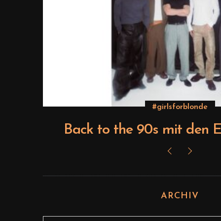
#girlsforblonde
ts
Back to the 90s mit den E
ARCHIV