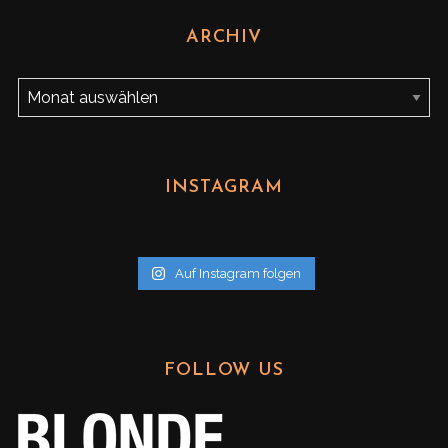
ARCHIV
A
r
c
h
INSTAGRAM
i
v
Auf Instagram folgen
FOLLOW US