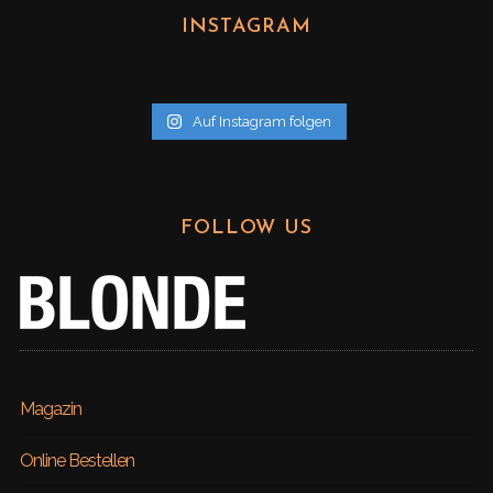
h
INSTAGRAM
i
v
Auf Instagram folgen
FOLLOW US
Magazin
Online Bestellen