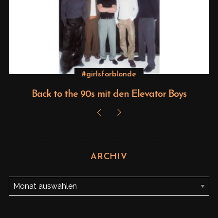
S
e
a
r
c
#girlsforblonde
h
f
Back to the 90s mit den Elevator Boys
o
r
:
ARCHIV
A
r
c