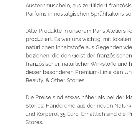
Austernmuscheln, aus zertifiziert franzö
Parfums in nostalgischen Sprühflakons so
S
„Alle Produkte in unserem Paris Ateliers 
e
produziert. Es war uns wichtig, mit loka
a
natürlichen Inhaltstoffe aus Gegenden w
r
beziehen, die den Geist der französischen
c
h
französischer, natürlicher Wirkstoffe un
f
dieser besonderen Premium-Linie den Unte
o
Beauty, & Other Stories.
r
:
Die Preise sind etwas höher als bei der k
Stories: Handcreme aus der neuen Naturko
und Körperöl 35 Euro. Erhältlich sind die 
Stores.