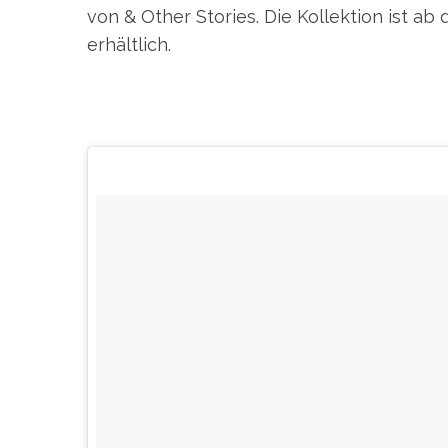
von & Other Stories. Die Kollektion ist a
erhältlich.
S
e
a
r
c
h
f
o
r
: