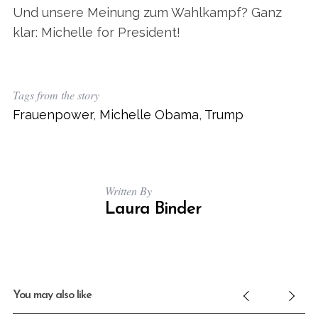
c
Und unsere Meinung zum Wahlkampf? Ganz
h
klar: Michelle for President!
f
o
r
:
Tags from the story
Frauenpower
,
Michelle Obama
,
Trump
Written By
Laura Binder
You may also like