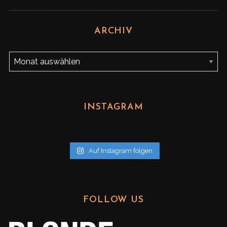
ARCHIV
A
r
c
h
INSTAGRAM
i
v
Auf Instagram folgen
FOLLOW US