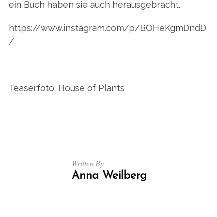
r
ein Buch haben sie auch herausgebracht.
c
h
https://www.instagram.com/p/BOHeKgmDndD
f
/
o
r
:
Teaserfoto: House of Plants
Written By
Anna Weilberg