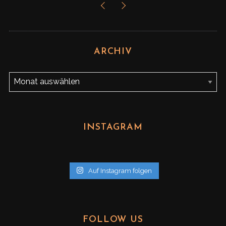
ARCHIV
A
r
c
h
INSTAGRAM
i
v
Auf Instagram folgen
FOLLOW US