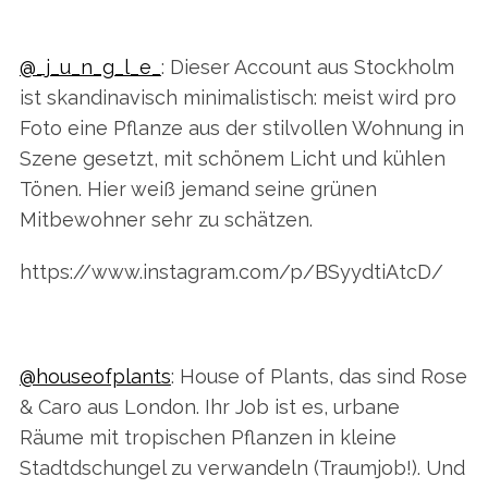
@_j_u_n_g_l_e_
: Dieser Account aus Stockholm
ist skandinavisch minimalistisch: meist wird pro
Foto eine Pflanze aus der stilvollen Wohnung in
Szene gesetzt, mit schönem Licht und kühlen
Tönen. Hier weiß jemand seine grünen
Mitbewohner sehr zu schätzen.
https://www.instagram.com/p/BSyydtiAtcD/
@houseofplants
: House of Plants, das sind Rose
& Caro aus London. Ihr Job ist es, urbane
S
Räume mit tropischen Pflanzen in kleine
e
a
Stadtdschungel zu verwandeln (Traumjob!). Und