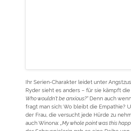
REALLY HARD TIME AND FE
TRYING TO HIDE THIS WHOLE
WHOLE, LIKE, SENSITIVE, FR
THOSE QUALITIES, AND I JU
ANYTHING WRONG WITH THEM.
I LET IT FEEL TOO OVERWHEL
SHAMED, BUT I HAD TO J
Ihr Serien-Charakter leidet unter Angstzu
Ryder sieht es anders – für sie kämpft die
Who wouldn’t be anxious?“
Denn auch wenn e
fragt man sich: Wo bleibt die Empathie? 
der Frau, die versucht jede Hürde zu neh
auch Winona:
„My whole point was this happe