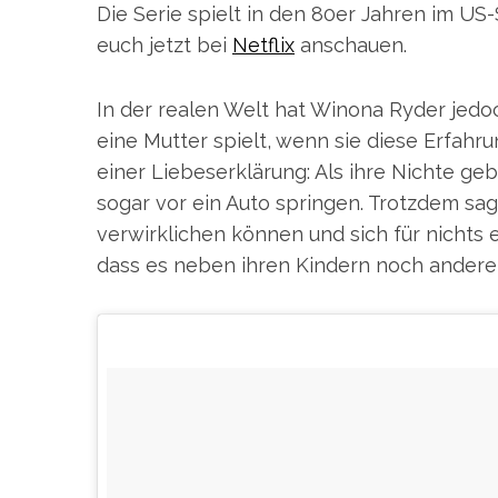
Die Serie spielt in den 80er Jahren im US-S
euch jetzt bei
Netflix
anschauen.
In der realen Welt hat Winona Ryder jedoc
S
e
eine Mutter spielt, wenn sie diese Erfahr
a
einer Liebeserklärung: Als ihre Nichte geb
r
sogar vor ein Auto springen. Trotzdem sag
c
verwirklichen können und sich für nichts 
h
f
dass es neben ihren Kindern noch andere
o
r
: