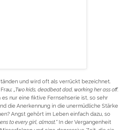
ELING SHAME AND WAS
 THING … AND EVEN THE
AGILE THING. I DO HAVE
ST DON’T THINK THERE’S
 THERE WERE TIMES WHEN
MING AND ALMOST, LIKE,
UST GET OVER THAT.”
EIN VON NEW YORK MAGAZINE (@NYMAG) GEPOSTETES FOTO AM
8. AUG
ständen und wird oft als verrückt bezeichnet.
 Frau:
„Two kids, deadbeat dad, working her ass off.
s nur eine fiktive Fernsehserie ist, so sehr
Und die Anerkennung in die unermüdliche Stärke
men? Angst gehört im Leben einfach dazu, so
ns to every girl, almost.“
In der Vergangenheit