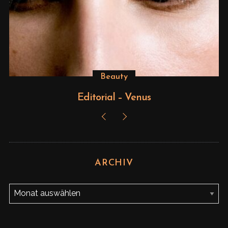
Beauty
Editorial – Venus
ARCHIV
A
r
c