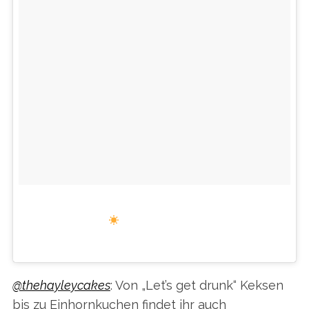
HAVE A WILD & WONDERFUL WEEKEND!
#JANALEES
EIN VON JANA LEE’S BAKE SHOP (@JANALEESBAKESHOP) GEPOSTETES FOTO AM
@thehayleycakes
: Von „Let’s get drunk“ Keksen
bis zu Einhornkuchen findet ihr auch