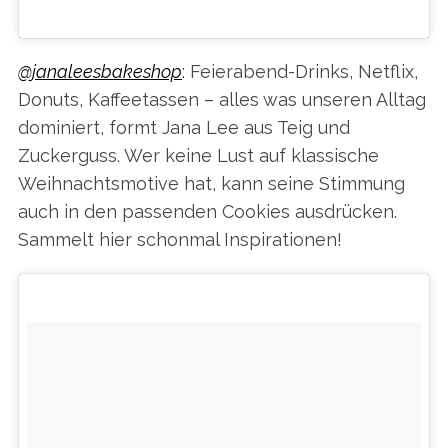
:
EIN VON PATTI PAIGE (@BAKEDIDEAS) GEPOSTETES FOTO AM
@janaleesbakeshop
: Feierabend-Drinks, Netflix,
Donuts, Kaffeetassen – alles was unseren Alltag
dominiert, formt Jana Lee aus Teig und
Zuckerguss. Wer keine Lust auf klassische
Weihnachtsmotive hat, kann seine Stimmung
auch in den passenden Cookies ausdrücken.
Sammelt hier schonmal Inspirationen!