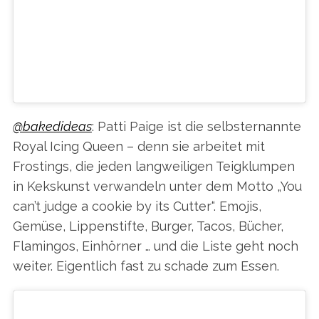
#GIFIDEAS #DAVAOCITY #DAVAOBASED
#DAVAOCOOKIES #DAVAOPASTRIES
#DAVAOSWEETS #ILOVEMOUSSE
EIN VON I LOVE MOUSSE (@ILOVEMOUSSE) GEPOSTETES FOTO AM
@bakedideas
: Patti Paige ist die selbsternannte
Royal Icing Queen – denn sie arbeitet mit
Frostings, die jeden langweiligen Teigklumpen
in Kekskunst verwandeln unter dem Motto „You
can’t judge a cookie by its Cutter“. Emojis,
Gemüse, Lippenstifte, Burger, Tacos, Bücher,
Flamingos, Einhörner … und die Liste geht noch
weiter. Eigentlich fast zu schade zum Essen.