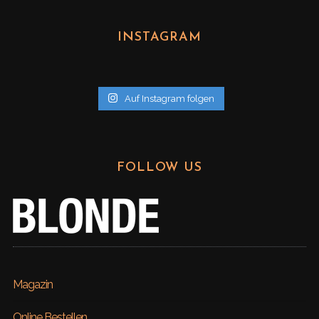
c
h
INSTAGRAM
i
v
Auf Instagram folgen
FOLLOW US
Magazin
Online Bestellen