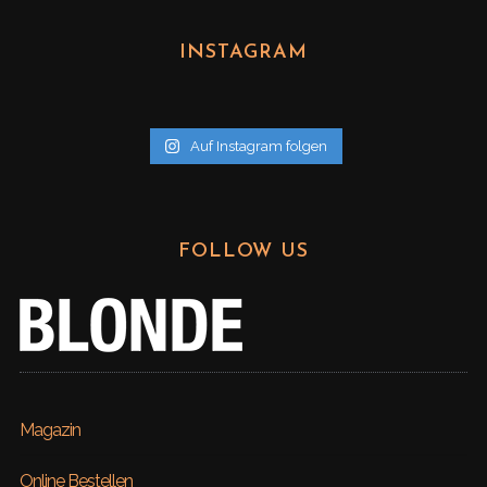
c
h
INSTAGRAM
i
v
Auf Instagram folgen
FOLLOW US
Magazin
Online Bestellen