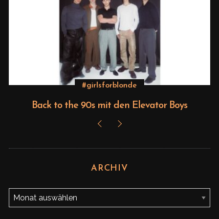
S
e
a
r
c
h
#girlsforblonde
f
Back to the 90s mit den Elevator Boys
o
r
:
ARCHIV
A
r