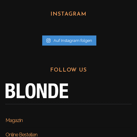
c
h
INSTAGRAM
i
v
Auf Instagram folgen
FOLLOW US
Magazin
Online Bestellen