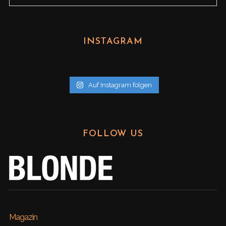
r
c
h
INSTAGRAM
i
v
Auf Instagram folgen
FOLLOW US
Magazin