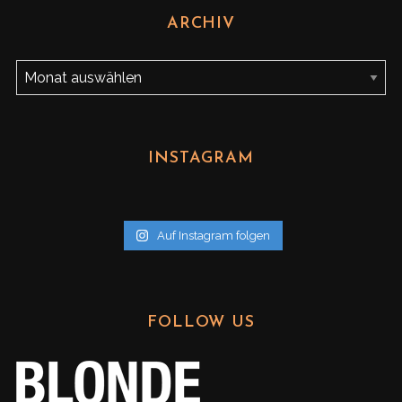
ARCHIV
A
r
c
h
INSTAGRAM
i
v
Auf Instagram folgen
FOLLOW US