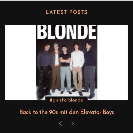
LATEST POSTS
S
e
a
r
c
h
f
o
r
:
#girlsforblonde
Back to the 90s mit den Elevator Boys