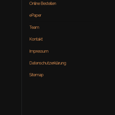
Online Bestellen
ePaper
Team
Kontakt
Beauty
Impressum
ial – Venus
ON RE
Datenschutzerklärung
Sitemap