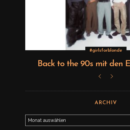
#girlsforblonde
ts
Back to the 90s mit den E
ARCHIV
A
r