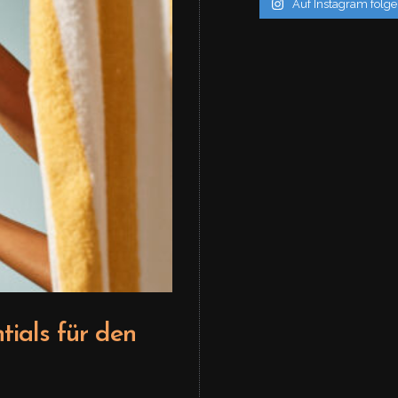
Auf Instagram folg
#gir
tials für den
Back to the 90s 