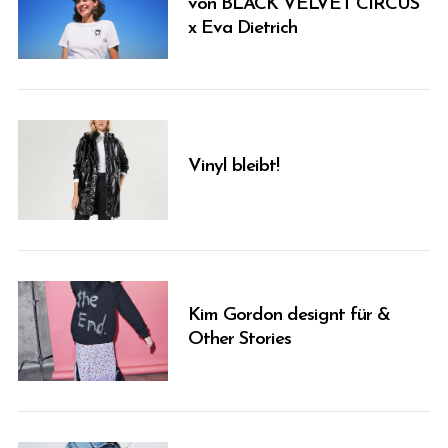
von BLACK VELVET CIRCUS
x Eva Dietrich
Vinyl bleibt!
Kim Gordon designt für &
S
Other Stories
e
a
r
c
h