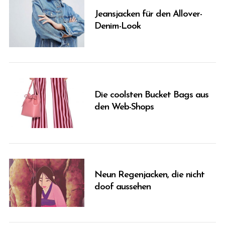
f
o
Jeansjacken für den Allover-
r
Denim-Look
:
Die coolsten Bucket Bags aus
den Web-Shops
Neun Regenjacken, die nicht
doof aussehen