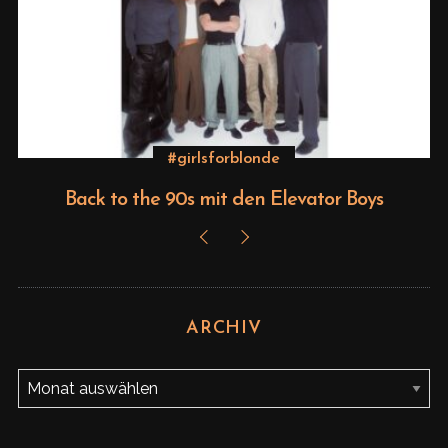
S
e
a
r
c
#girlsforblonde
h
f
Back to the 90s mit den Elevator Boys
o
r
:
ARCHIV
A
r
c