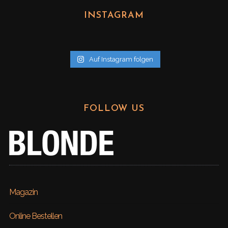
h
INSTAGRAM
i
v
Auf Instagram folgen
FOLLOW US
Magazin
Online Bestellen