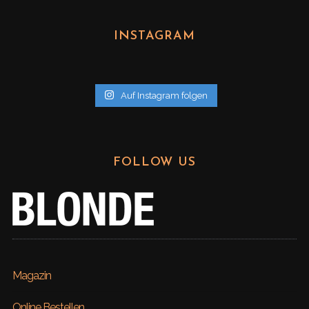
c
h
INSTAGRAM
i
v
Auf Instagram folgen
FOLLOW US
Magazin
Online Bestellen