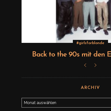
#girlsforblonde
ts
Back to the 90s mit den E
ARCHIV
A
r