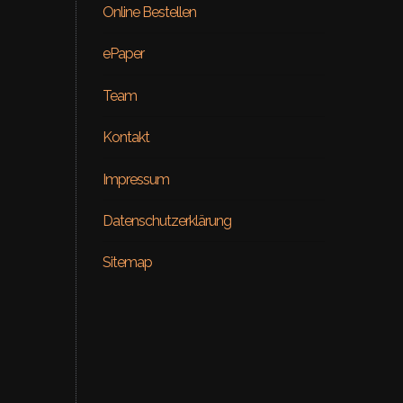
Online Bestellen
ePaper
Team
Kontakt
Beauty
Impressum
ial – Venus
ON RE
Datenschutzerklärung
Sitemap