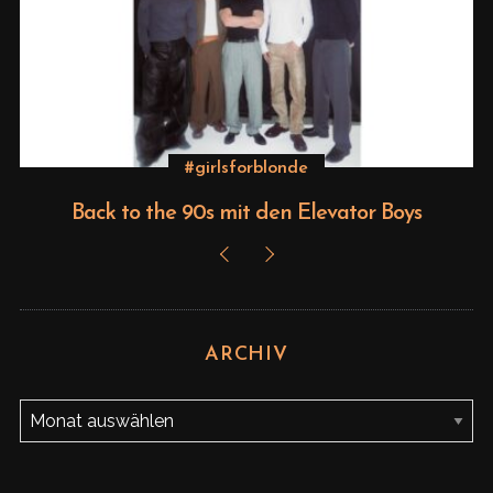
S
e
a
r
c
#girlsforblonde
h
f
Back to the 90s mit den Elevator Boys
o
r
:
ARCHIV
A
r
c