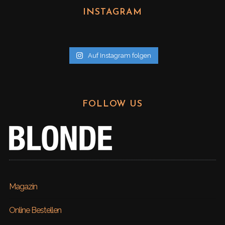
h
INSTAGRAM
i
v
Auf Instagram folgen
FOLLOW US
Magazin
Online Bestellen