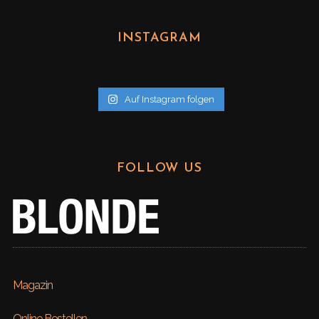
c
h
INSTAGRAM
i
v
Auf Instagram folgen
FOLLOW US
Magazin
Online Bestellen