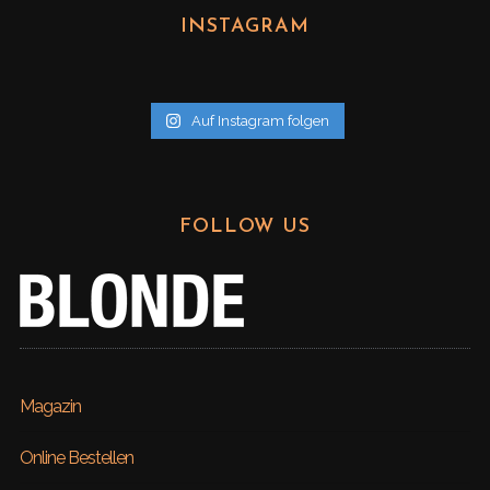
h
INSTAGRAM
i
v
Auf Instagram folgen
FOLLOW US
Magazin
Online Bestellen