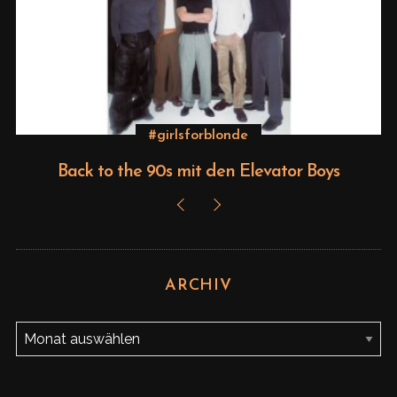
S
e
a
r
c
#girlsforblonde
h
f
Back to the 90s mit den Elevator Boys
o
r
:
ARCHIV
A
r
c