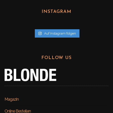
c
h
INSTAGRAM
i
v
Auf Instagram folgen
FOLLOW US
Magazin
Online Bestellen