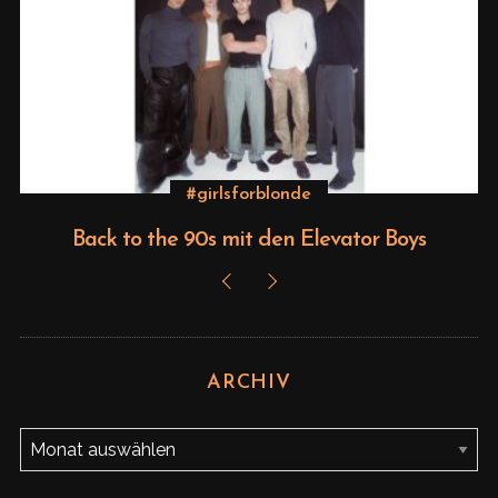
S
e
a
r
c
h
#girlsforblonde
f
Back to the 90s mit den Elevator Boys
o
r
:
ARCHIV
A
r