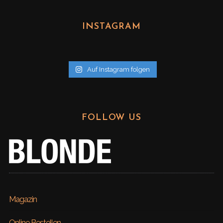
c
h
INSTAGRAM
i
v
Auf Instagram folgen
FOLLOW US
Magazin
Online Bestellen