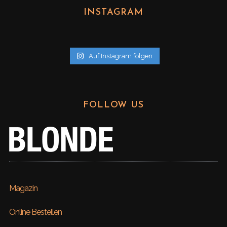
h
INSTAGRAM
i
v
Auf Instagram folgen
FOLLOW US
Magazin
Online Bestellen