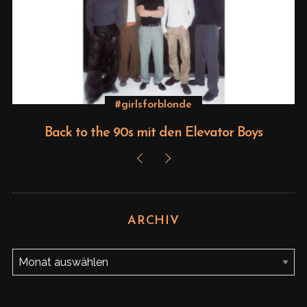
S
e
a
r
c
#girlsforblonde
h
f
Back to the 90s mit den Elevator Boys
o
r
:
ARCHIV
A
r
c