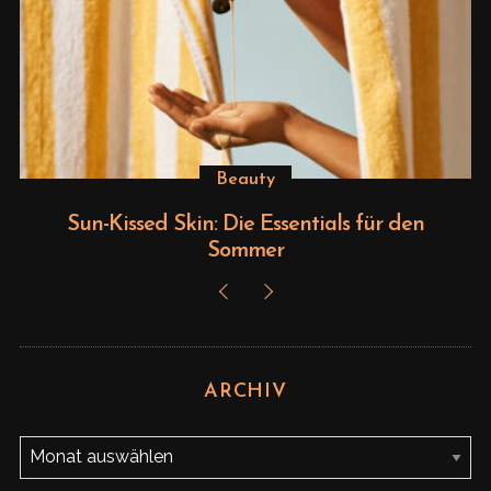
S
e
a
r
c
Beauty
h
f
Sun-Kissed Skin: Die Essentials für den
o
Sommer
r
:
ARCHIV
A
r