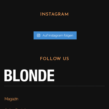
c
h
INSTAGRAM
i
v
Auf Instagram folgen
FOLLOW US
Magazin