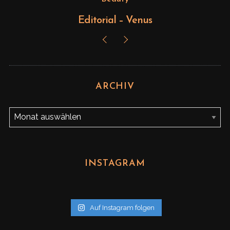
Editorial – Venus
ARCHIV
A
r
c
h
INSTAGRAM
i
v
Auf Instagram folgen