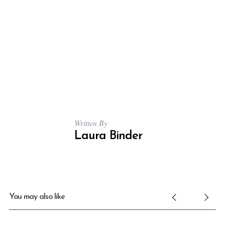
Written By
Laura Binder
You may also like
S
e