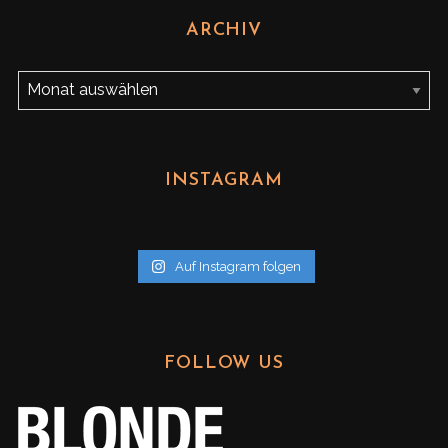
ARCHIV
A
r
c
h
INSTAGRAM
i
v
Auf Instagram folgen
FOLLOW US