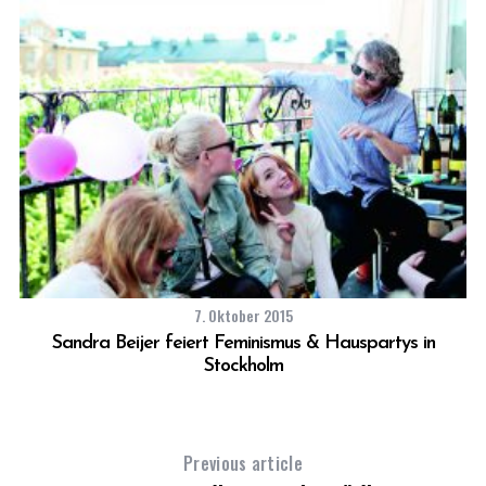
a
r
c
h
f
o
r
:
7. Oktober 2015
en
Sandra Beijer feiert Feminismus & Hauspartys in
Stockholm
Previous article