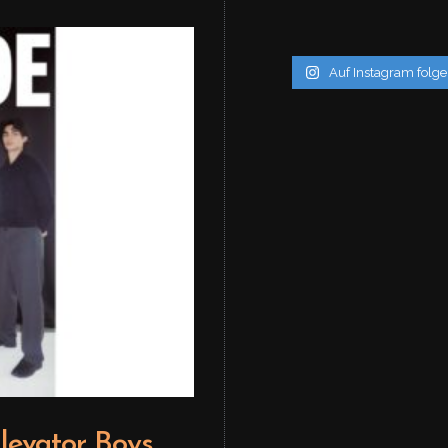
Auf Instagram folg
levator Boys
Editor