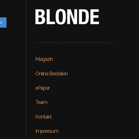
en
Magazin
Online Bestellen
ePaper
Team
Kontakt
Beauty
Impressum
ial – Venus
ON RE