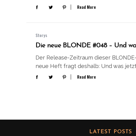
Read More
Storys
Die neue BLONDE #048 – Und was
Der Release-Zeitraum dieser BLONDE-Au
neue Heft fragt deshalb: Und was jetz
Read More
S
e
a
r
c
h
f
o
LATEST POSTS
r