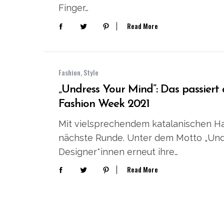
Finger…
Read More
Fashion
,
Style
„Undress Your Mind”: Das passiert
Fashion Week 2021
Mit vielsprechendem katalanischen Ha
nächste Runde. Unter dem Motto „Undr
S
Designer*innen erneut ihre…
e
Read More
a
r
c
h
f