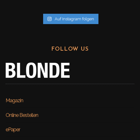
v
Auf Instagram folgen
FOLLOW US
Magazin
Online Bestellen
ePaper