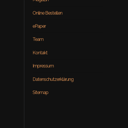
Online Bestellen
ePaper
Team
Kontakt
Beauty
Impressum
ial – Venus
ON RE
Datenschutzerklärung
Sitemap