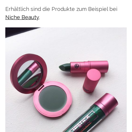
Erhältlich sind die Produkte zum Beispiel bei
Niche Beauty
.
S
e
a
r
c
h
f
o
r
: