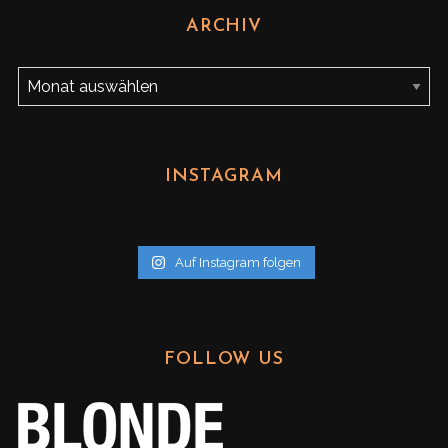
ARCHIV
A
r
c
h
INSTAGRAM
i
v
Auf Instagram folgen
FOLLOW US