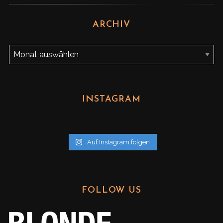
ARCHIV
A
r
c
h
INSTAGRAM
i
v
Auf Instagram folgen
FOLLOW US