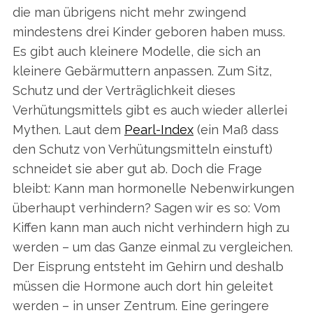
die man übrigens nicht mehr zwingend
mindestens drei Kinder geboren haben muss.
Es gibt auch kleinere Modelle, die sich an
kleinere Gebärmuttern anpassen. Zum Sitz,
Schutz und der Verträglichkeit dieses
Verhütungsmittels gibt es auch wieder allerlei
Mythen. Laut dem
Pearl-Index
(ein Maß dass
den Schutz von Verhütungsmitteln einstuft)
schneidet sie aber gut ab. Doch die Frage
bleibt: Kann man hormonelle Nebenwirkungen
S
überhaupt verhindern? Sagen wir es so: Vom
e
a
Kiffen kann man auch nicht verhindern high zu
r
werden – um das Ganze einmal zu vergleichen.
c
Der Eisprung entsteht im Gehirn und deshalb
h
müssen die Hormone auch dort hin geleitet
f
o
werden – in unser Zentrum. Eine geringere