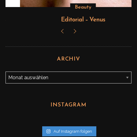
Beauty
Editorial – Venus
ARCHIV
A
r
c
h
INSTAGRAM
i
v
Auf Instagram folgen