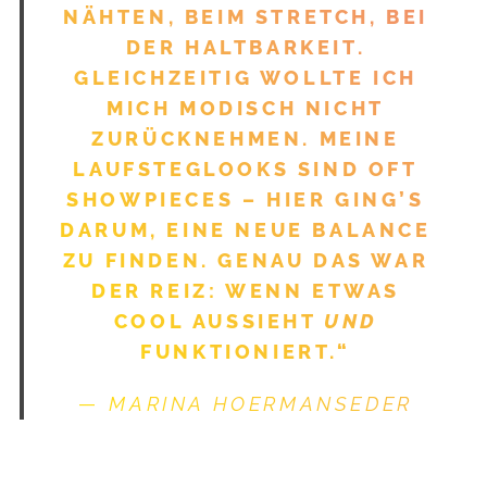
NÄHTEN, BEIM STRETCH, BEI
S
DER HALTBARKEIT.
e
GLEICHZEITIG WOLLTE ICH
a
MICH MODISCH NICHT
r
c
ZURÜCKNEHMEN. MEINE
h
LAUFSTEGLOOKS SIND OFT
f
SHOWPIECES – HIER GING’S
o
DARUM, EINE NEUE BALANCE
r
:
ZU FINDEN. GENAU DAS WAR
DER REIZ: WENN ETWAS
COOL AUSSIEHT
UND
FUNKTIONIERT.“
—
MARINA HOERMANSEDER